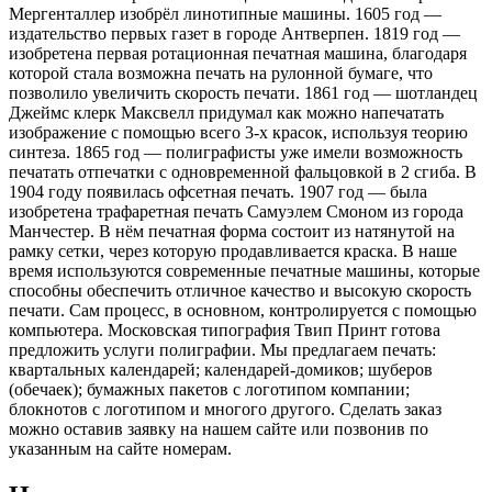
Мергенталлер изобрёл линотипные машины. 1605 год —
издательство первых газет в городе Антверпен. 1819 год —
изобретена первая ротационная печатная машина, благодаря
которой стала возможна печать на рулонной бумаге, что
позволило увеличить скорость печати. 1861 год — шотландец
Джеймс клерк Максвелл придумал как можно напечатать
изображение с помощью всего 3-х красок, используя теорию
синтеза. 1865 год — полиграфисты уже имели возможность
печатать отпечатки с одновременной фальцовкой в 2 сгиба. В
1904 году появилась офсетная печать. 1907 год — была
изобретена трафаретная печать Самуэлем Смоном из города
Манчестер. В нём печатная форма состоит из натянутой на
рамку сетки, через которую продавливается краска. В наше
время используются современные печатные машины, которые
способны обеспечить отличное качество и высокую скорость
печати. Сам процесс, в основном, контролируется с помощью
компьютера. Московская типография Твип Принт готова
предложить услуги полиграфии. Мы предлагаем печать:
квартальных календарей; календарей-домиков; шуберов
(обечаек); бумажных пакетов с логотипом компании;
блокнотов с логотипом и многого другого. Сделать заказ
можно оставив заявку на нашем сайте или позвонив по
указанным на сайте номерам.