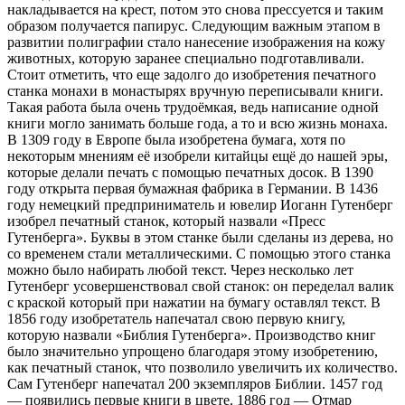
накладывается на крест, потом это снова прессуется и таким
образом получается папирус. Следующим важным этапом в
развитии полиграфии стало нанесение изображения на кожу
животных, которую заранее специально подготавливали.
Стоит отметить, что еще задолго до изобретения печатного
станка монахи в монастырях вручную переписывали книги.
Такая работа была очень трудоёмкая, ведь написание одной
книги могло занимать больше года, а то и всю жизнь монаха.
В 1309 году в Европе была изобретена бумага, хотя по
некоторым мнениям её изобрели китайцы ещё до нашей эры,
которые делали печать с помощью печатных досок. В 1390
году открыта первая бумажная фабрика в Германии. В 1436
году немецкий предприниматель и ювелир Иоганн Гутенберг
изобрел печатный станок, который назвали «Пресс
Гутенберга». Буквы в этом станке были сделаны из дерева, но
со временем стали металлическими. С помощью этого станка
можно было набирать любой текст. Через несколько лет
Гутенберг усовершенствовал свой станок: он переделал валик
с краской который при нажатии на бумагу оставлял текст. В
1856 году изобретатель напечатал свою первую книгу,
которую назвали «Библия Гутенберга». Производство книг
было значительно упрощено благодаря этому изобретению,
как печатный станок, что позволило увеличить их количество.
Сам Гутенберг напечатал 200 экземпляров Библии. 1457 год
— появились первые книги в цвете. 1886 год — Отмар