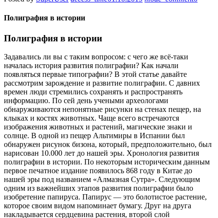
Полиграфия в истории
Полиграфия в истории
Задавались ли вы с таким вопросом: с чего же всё-таки
началась история развития полиграфии? Как начали
появляться первые типографии? В этой статье давайте
рассмотрим зарождение и развитие полиграфии. С давних
времен люди стремились сохранять и распространять
информацию. По сей день учеными археологами
обнаруживаются непонятные рисунки на стенах пещер, на
клыках и костях животных. Чаще всего встречаются
изображения животных и растений, магические знаки и
солнце. В одной из пещер Альтимиры в Испании был
обнаружен рисунок бизона, который, предположительно, был
нарисован 10.000 лет до нашей эры. Хронология развития
полиграфии в истории. По некоторым историческим данным
первое печатное издание появилось 868 году в Китае до
нашей эры под названием «Алмазная Сутра». Следующим
одним из важнейших этапов развития полиграфии было
изобретение папируса. Папирус — это болотистое растение,
которое своим видом напоминает бумагу. Друг на друга
накладывается сердцевина растения, второй слой