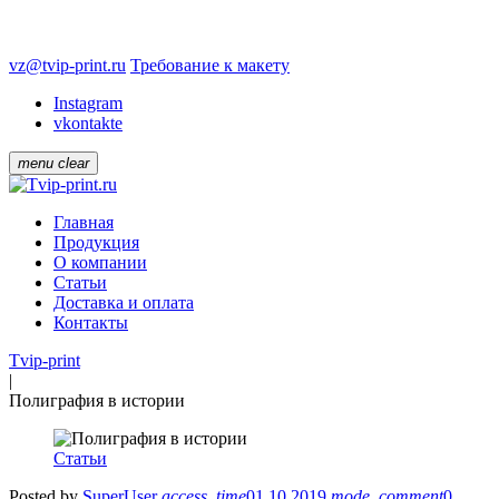
vz@tvip-print.ru
Требование к макету
Instagram
vkontakte
menu
clear
Главная
Продукция
О компании
Статьи
Доставка и оплата
Контакты
Tvip-print
|
Полиграфия в истории
Статьи
Posted by
SuperUser
access_time
01.10.2019
mode_comment
0