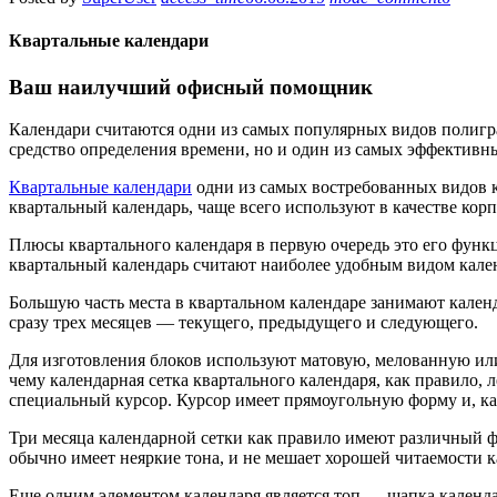
Квартальные календари
Ваш наилучший офисный помощник
Календари считаются одни из самых популярных видов полигр
средство определения времени, но и один из самых эффектив
Квартальные календари
одни из самых востребованных видов к
квартальный календарь, чаще всего используют в качестве кор
Плюсы квартального календаря в первую очередь это его функц
квартальный календарь считают наиболее удобным видом кален
Большую часть места в квартальном календаре занимают календ
сразу трех месяцев — текущего, предыдущего и следующего.
Для изготовления блоков используют матовую, мелованную или
чему календарная сетка квартального календаря, как правило, 
специальный курсор. Курсор имеет прямоугольную форму и, ка
Три месяца календарной сетки как правило имеют различный 
обычно имеет неяркие тона, и не мешает хорошей читаемости к
Еще одним элементом календаря является топ — шапка календар