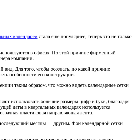
льных календарей
стала еще популярнее, теперь это не только
о используются в офисах. По этой причине фирменный
тнера компании.
 вид. Для того, чтобы осознать, по какой причине
реть особенности его конструкции.
секции таким образом, что можно видеть календарные сетки
яют использовать большие размеры цифр и букв, благодаря
екущей даты в квартальных календарях используется
озрачная пластиковая направляющая лента.
и последующий месяцы — другим. Фон календарной сетки
аря, предусмотрено отверстие, в которое вставлено