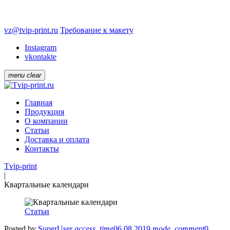
vz@tvip-print.ru
Требование к макету
Instagram
vkontakte
menu
clear
Главная
Продукция
О компании
Статьи
Доставка и оплата
Контакты
Tvip-print
|
Квартальные календари
Статьи
Posted by
SuperUser
access_time
06.08.2019
mode_comment
0