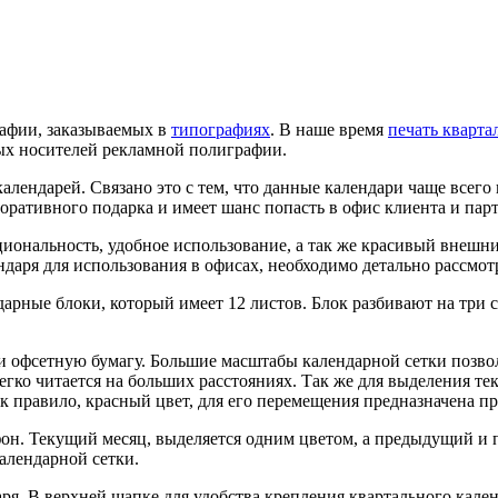
афии, заказываемых в
типографиях
. В наше время
печать кварта
ных носителей рекламной полиграфии.
алендарей. Связано это с тем, что данные календари чаще всег
поративного подарка и имеет шанс попасть в офис клиента и пар
иональность, удобное использование, а так же красивый внешний
даря для использования в офисах, необходимо детально рассмот
арные блоки, который имеет 12 листов. Блок разбивают на три 
 офсетную бумагу. Большие масштабы календарной сетки позвол
легко читается на больших расстояниях. Так же для выделения т
к правило, красный цвет, для его перемещения предназначена пр
фон. Текущий месяц, выделяется одним цветом, а предыдущий 
алендарной сетки.
я. В верхней шапке для удобства крепления квартального календ